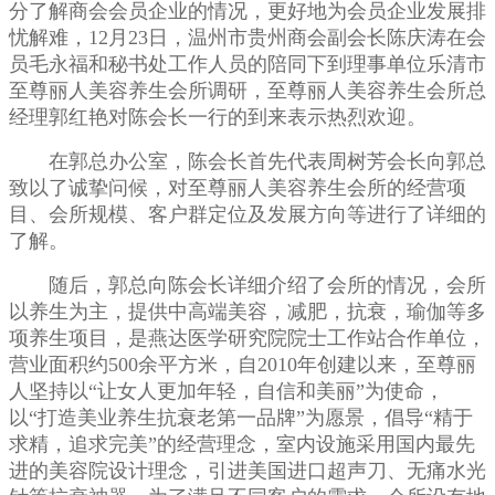
分了解商会会员企业的情况，更好地为会员企业发展排
忧解难，12月23日，温州市贵州商会副会长陈庆涛在会
员毛永福和秘书处工作人员的陪同下到理事单位乐清市
至尊丽人美容养生会所调研，至尊丽人美容养生会所总
经理郭红艳对陈会长一行的到来表示热烈欢迎。
在郭总办公室，陈会长首先代表周树芳会长向郭总
致以了诚挚问候，对至尊丽人美容养生会所的经营项
目、会所规模、客户群定位及发展方向等进行了详细的
了解。
随后，郭总向陈会长详细介绍了会所的情况，会所
以养生为主，提供中高端美容，减肥，抗衰，瑜伽等多
项养生项目，是燕达医学研究院院士工作站合作单位，
营业面积约500余平方米，自2010年创建以来，至尊丽
人坚持以“让女人更加年轻，自信和美丽”为使命，
以“打造美业养生抗衰老第一品牌”为愿景，倡导“精于
求精，追求完美”的经营理念，室内设施采用国内最先
进的美容院设计理念，引进美国进口超声刀、无痛水光