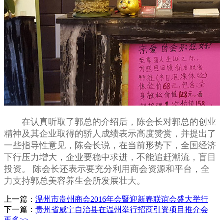
在认真听取了郭总的介绍后，陈会长对郭总的创业
精神及其企业取得的骄人成绩表示高度赞赏，并提出了
一些指导性意见，陈会长说，在当前形势下，全国经济
下行压力增大，企业要稳中求进，不能追赶潮流，盲目
投资。 陈会长还表示要充分利用商会资源和平台，全
力支持郭总美容养生会所发展壮大。
上一篇：
温州市贵州商会2016年会暨迎新春联谊会盛大举行
下一篇：
贵州省威宁自治县在温州举行招商引资项目推介会
更多>>