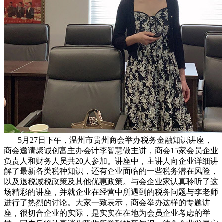
5月27日下午，温州市贵州商会举办税务金融知识讲座，
商会邀请聚诚创富主办会计李智慧做主讲，商会15家会员企业
负责人和财务人员共20人参加。讲座中，主讲人向企业详细讲
解了最新各类税种知识，还有企业面临的一些税务潜在风险，
以及退税减税政策及其他优惠政策。与会企业家认真聆听了这
场精彩的讲座，并就企业在经营中所遇到的税务问题与李老师
进行了热烈的讨论。大家一致表示，商会举办这样的专题讲
座，很切合企业的实际，是实实在在地为会员企业考虑的举