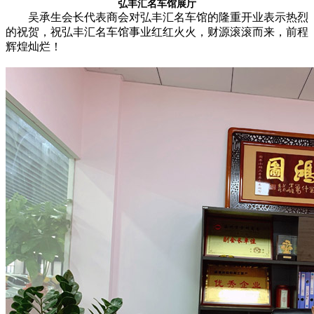
弘丰汇名车馆展厅
吴承生会长代表商会对弘丰汇名车馆的隆重开业表示热烈
的祝贺，祝弘丰汇名车馆事业红红火火，财源滚滚而来，前程
辉煌灿烂！