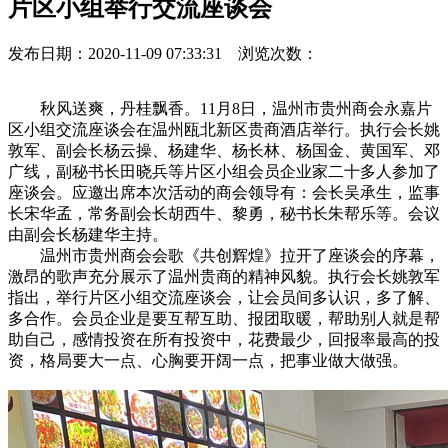
片区小组举行交流座谈会
发布日期：2020-11-09 07:33:31 浏览次数：
秋风送爽，丹桂飘香。11月8日，温州市贵州商会永嘉片
区小组交流座谈会在温州瓯北新区贵商酒店举行。执行会长姚
敦军、副会长杨云操、杨建华、杨长林、杨国金、黄国军、邓
广线，副秘书长田晓兵等片区小组会员企业家二十多人参加了
座谈会。应邀出席本次活动的商会领导有：会长吴承生，监事
长宋华孟，常务副会长胡西牛、黎勇，秘书长朱帮乐等。会议
由副会长杨建华主持。
温州市贵州商会会歌《共创辉煌》拉开了座谈会的序幕，
激昂的歌声充分展示了温州贵商的精神风貌。执行会长姚敦军
指出，举行片区小组交流座谈会，让会员间多认识，多了解、
多合作。会员企业是要互帮互助、报团取暖，帮助别人就是帮
助自己，感情投资在所有投资中，花费最少，回报率最高的投
资，格局要大一点、心胸要开阔一点，把事业做大做强。